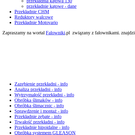
przekładnia kątowa 130
przekładnie kątowe - dane
Przekładnie CHM
Reduktory walcowe
Przekładnie Motovario
Zapraszamy na wortal
Falowniki
.pl związany z falownikami. znajdz
Zazębienie przekładni - info
Analiza przekładni - info
Wytrzymałość przekładni - info
Obróbka ślimaków - info
Obróbka ślimacznic - info
Sprawdzenie i montaż - info
Przekładnie zębate - info
Trwałość przekładni - info
Przekładnie hipoidalne - info
Obróbka systemem GLEASON