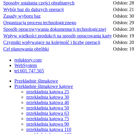
Sposoby ustalania części obrabianych
Odsłon: 2
Wybór baz do dalszych operacji
Odsłon: 2
Zasady wyboru baz
Odsłon: 3
Organizacja procesu technologicznego
Odsłon: 2
Sposób opracowywania dokumentacji technologicznej
Odsłon: 2
Wpływ wielkości produkcji na sposób opracowania karty
Odsłon: 1
Czynniki wpływające na kolejność i liczbę operacji
Odsłon: 2
Cel planowania obróbki
Odsłon: 1
reduktory.com
WebSystem
tel.601.747.565
Przekładnie ślimakowe
Przekładnie ślimakowe kątowe
przekładnia kątowa 25
przekładnia kątowa 30
przekładnia kątowa 40
przekładnia kątowa 50
przekładnia kątowa 63
przekładnia kątowa 75
przekładnia kątowa 90
przekładnia kątowa 110