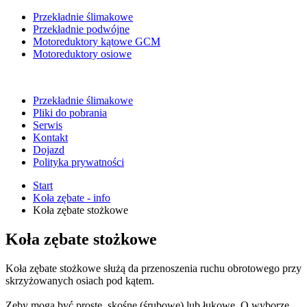
Przekładnie ślimakowe
Przekładnie podwójne
Motoreduktory kątowe GCM
Motoreduktory osiowe
Przekładnie ślimakowe
Pliki do pobrania
Serwis
Kontakt
Dojazd
Polityka prywatności
Start
Koła zębate - info
Koła zębate stożkowe
Koła zębate stożkowe
Koła zębate stożkowe służą da przenoszenia ruchu obrotowego przy
skrzyżowanych osiach pod kątem.
Zęby mogą być proste, skośne (śrubowe) lub łukowe. O wyborze