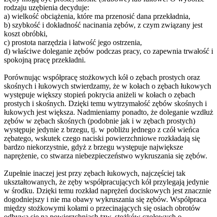
rodzaju uzębienia decyduje:
a) wielkość obciążenia, które ma przenosić dana przekładnia,
b) szybkość i dokładność nacinania zębów, z czym związany jest
koszt obróbki,
c) prostota narzędzia i łatwość jego ostrzenia,
d) właściwe doleganie zębów podczas pracy, co zapewnia trwałość i
spokojną pracę przekładni.
Porównując współpracę stożkowych kół o zębach prostych oraz
skośnych i łukowych stwierdzamy, że w kołach o zębach łukowych
występuje większy stopień pokrycia aniżeli w kołach o zębach
prostych i skośnych. Dzięki temu wytrzymałość zębów skośnych i
łukowych jest większa. Nadmieniamy ponadto, że doleganie wzdłuż
zębów w zębach skośnych (podobnie jak i w zębach prostych)
występuje jedynie z brzegu, tj. w pobliżu jednego z czół wieńca
zębatego, wskutek czego naciski powierzchniowe rozkładają się
bardzo niekorzystnie, gdyż z brzegu występuje największe
naprężenie, co stwarza niebezpieczeństwo wykruszania się zębów.
Zupełnie inaczej jest przy zębach łukowych, najczęściej tak
ukształtowanych, że zęby współpracujących kół przylegają jedynie
w środku. Dzięki temu rozkład naprężeń dociskowych jest znacznie
dogodniejszy i nie ma obawy wykruszania się zębów. Współpraca
między stożkowymi kołami o przecinających się osiach obrotów
odbywa się na powierzchniach tzw. stożków czołowych o