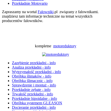
Przekładnie Motovario
Zapraszamy na wortal
Falowniki
.pl związany z falownikami.
znajdziesz tam informacje techniczne na temat wszystkich
producentów falowników.
kompletne
motoreduktory
Zazębienie przekładni - info
Analiza przekładni - info
Wytrzymałość przekładni - info
Obróbka ślimaków - info
Obróbka ślimacznic - info
Sprawdzenie i montaż - info
Przekładnie zębate - info
Trwałość przekładni - info
Przekładnie hipoidalne - info
Obróbka systemem GLEASON
Docieranie przekładni - info