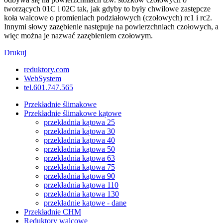
tworzących 01C i 02C tak, jak gdyby to były chwilowe zastępcze
koła walcowe o promieniach podziałowych (czołowych) rc1 i rc2.
Innymi słowy zazębienie następuje na powierzchniach czołowych, a
więc można je nazwać zazębieniem czołowym.
Drukuj
reduktory.com
WebSystem
tel.601.747.565
Przekładnie ślimakowe
Przekładnie ślimakowe kątowe
przekładnia kątowa 25
przekładnia kątowa 30
przekładnia kątowa 40
przekładnia kątowa 50
przekładnia kątowa 63
przekładnia kątowa 75
przekładnia kątowa 90
przekładnia kątowa 110
przekładnia kątowa 130
przekładnie kątowe - dane
Przekładnie CHM
Reduktory walcowe