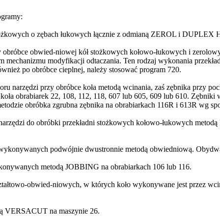
ogramy:
 stożkowych o zębach łukowych łącznie z odmianą ZEROL i DUPLEX
bróbce obwied-niowej kół stożkowych kołowo-łukowych i zerolowych
m mechanizmu modyfikacji odtaczania. Ten rodzaj wykonania przekład
również po obróbce cieplnej, należy stosować program 720.
u narzędzi przy obróbce koła metodą wcinania, zaś zębnika przy po
ła obrabiarek 22, 108, 112, 118, 607 lub 605, 609 lub 610. Zębniki
 metodzie obróbka zgrubna zębnika na obrabiarkach 116R i 613R wg sp
narzędzi do obróbki przekładni stożkowych kołowo-łukowych metodą
wykonywanych podwójnie dwustronnie metodą obwiedniową. Obydwa k
ykonywanych metodą JOBBING na obrabiarkach 106 lub 116.
ztałtowo-obwied-niowych, w których koło wykonywane jest przez wci
todą VERSACUT na maszynie 26.