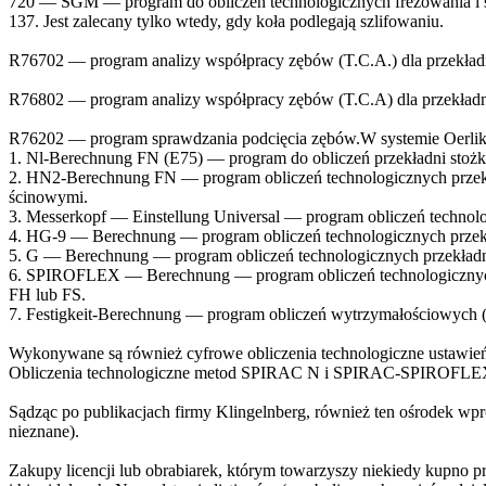
720 — SGM — program do obliczeń technologicznych frezowania i szli
137. Jest zalecany tylko wtedy, gdy koła podlegają szlifowaniu.
R76702 — program analizy współpracy zębów (T.C.A.) dla przekład
R76802 — program analizy współpracy zębów (T.C.A) dla przekł
R76202 — program sprawdzania podcięcia zębów.W systemie Oerliko
1. Nl-Berechnung FN (E75) — program do obliczeń przekładni stożk
2. HN2-Berechnung FN — program obliczeń technologicznych przekł
ścinowymi.
3. Messerkopf — Einstellung Universal — program obliczeń technol
4. HG-9 — Berechnung — program obliczeń technologicznych prze
5. G — Berechnung — program obliczeń technologicznych przekła
6. SPIROFLEX — Berechnung — program obliczeń technologicznych
FH lub FS.
7. Festigkeit-Berechnung — program obliczeń wytrzymałościowych (
Wykonywane są również cyfrowe obliczenia technologiczne ustawień 
Obliczenia technologiczne metod SPIRAC N i SPIRAC-SPIROFLEX 
Sądząc po publikacjach firmy Klingelnberg, również ten ośrodek wp
nieznane).
Zakupy licencji lub obrabiarek, którym towarzyszy niekiedy kupn