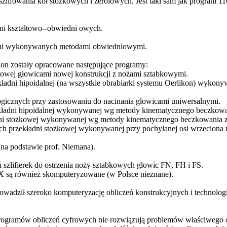
fowania kół stożkowych i zerolowych. Jest taki sam jak program 110,
ni kształtowo--obwiedni owych.
adni wykonywanych metodami obwiedniowymi.
n zostały opracowane następujące programy:
owej głowicami nowej konstrukcji z nożami sztabkowymi.
adni hipoidalnej (na wszystkie obrabiarki systemu Oerlikon) wykon
ogicznych przy zastosowaniu do nacinania głowicami uniwersalnymi.
kładni hipoidalnej wykonywanej wg metody kinematycznego beczkowa
dni stożkowej wykonywanej wg metody kinematycznego beczkowania 
 przekładni stożkowej wykonywanej przy pochylanej osi wrzeciona
na podstawie prof. Niemana).
szlifierek do ostrzenia noży sztabkowych głowic FN, FH i FS.
są również skomputeryzowane (w Polsce nieznane).
rowadził szeroko komputeryzację obliczeń konstrukcyjnych i technol
o programów obliczeń cyfrowych nie rozwiązują problemów właściwe