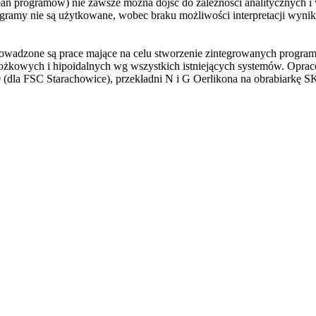
łań programów) nie zawsze można dojść do zależności analitycznych i 
gramy nie są użytkowane, wobec braku możliwości interpretacji wynik
wadzone są prace mające na celu stworzenie zintegrowanych program
 stożkowych i hipoidalnych wg wszystkich istniejących systemów. Op
(dla FSC Starachowice), przekładni N i G Oerlikona na obrabiark