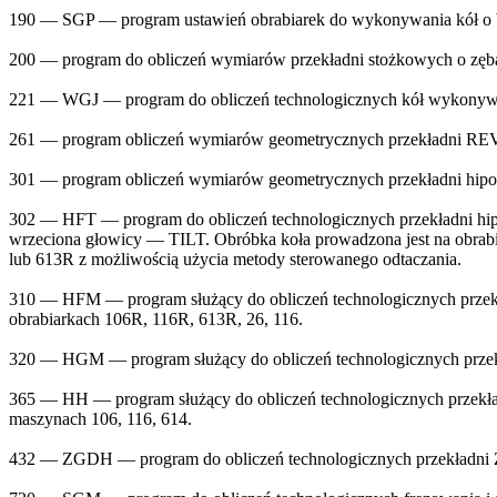
190 — SGP — program ustawień obrabiarek do wykonywania kół o 
200 — program do obliczeń wymiarów przekładni stożkowych o zę
221 — WGJ — program do obliczeń technologicznych kół wykony
261 — program obliczeń wymiarów geometrycznych przekładni 
301 — program obliczeń wymiarów geometrycznych przekładni hipo
302 — HFT — program do obliczeń technologicznych przekładni h
wrzeciona głowicy — TILT. Obróbka koła prowadzona jest na obrabi
lub 613R z możliwością użycia metody sterowanego odtaczania.
310 — HFM — program służący do obliczeń technologicznych przekł
obrabiarkach 106R, 116R, 613R, 26, 116.
320 — HGM — program służący do obliczeń technologicznych przek
365 — HH — program służący do obliczeń technologicznych przek
maszynach 106, 116, 614.
432 — ZGDH — program do obliczeń technologicznych przekładni 