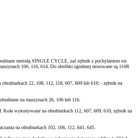
brabiane metodą SINGLE CYCLE, zaś zębnik z pochylaniem osi
maszynach 106, 116, 614. Do obróbki zgrubnej stosowane są 116R
biarkach 22, 108, 112, 118, 607, 609 lub 610; - zębnik na
brabiane na maszynach 26, 106 łub 116.
Koła wykonywane na obrabiarkach 112, 607, 609, 610, zębnik na
nia na obrabiarkach 102, 106, 112, 641, 645.