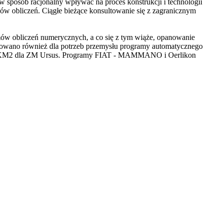
w sposób racjonalny wpływać na proces konstrukcji i technologii
ów obliczeń. Ciągłe bieżące konsultowanie się z zagranicznym
ów obliczeń numerycznych, a co się z tym wiąże, opanowanie
racowano również dla potrzeb przemysłu programy automatycznego
ę SKM2 dla ZM Ursus. Programy FIAT - MAMMANO i Oerlikon