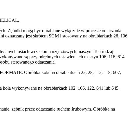
 HELICAL.
. Zębniki mogą być obrabiane wyłącznie w procesie odtaczania.
ni oznaczany jest skrótem SGM i stosowany na obrabiarkach 26, 106
chylanych osiach wrzecion narzędziowych maszyn. Ten rodzaj
 wykonywane są przy odrębnych ustawieniach maszyn 106, 116, 614
osobu sterowanego odtaczania.
 FORMATE. Obróbka koła na obrabiarkach 22, 28, 112, 118, 607,
oła wykonywane na obrabiarkach 102, 106, 122, 641 lub 645.
nanie, zębnik przez odtaczanie ruchem śrubowym. Obróbka na