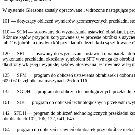
W systemie Gleasona zostały opracowane i wdrożone następujące pr
101 — dotyczący obliczeń wymiarów geometrycznych przekładni
110 — SGM — stosowany do wyznaczania ustawień obrabiarek przy o
Różnice kątów przyporu korygowane są w procesie obróbki z użycie
lub 116 (obróbka obydwu kół przekładni). Jeżeli koła są szlifowane 
120 — SFT — stosowany do wyznaczania ustawień obrabiarek i dobor
wykonania przekładni określany symbolem SFT wymaga do obróbki ko
dla strony wklęsłej i wypukłej zębów. Stosowana jest również w tej
125 — SFM — program do obliczeń ustawienia obrabiarek i doboru 
609 i 610, zębnika na maszynach 26 lub 116.
132 — SGDH — program do obliczeń technologicznych przekładni 
161 — SJB — program do obliczeń technologicznych przekładni w
142 - SFDH — program do obliczeń technologicznych przekładni ks
obrabiarkach 102, 106, 122, 641, 645.
164 — program do obliczeń ustawień obrabiarek przy obróbce me