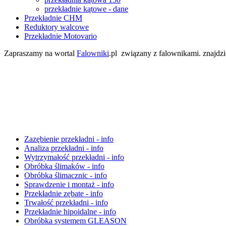
przekładnie kątowe - dane
Przekładnie CHM
Reduktory walcowe
Przekładnie Motovario
Zapraszamy na wortal
Falowniki
.pl związany z falownikami. znajdz
Zazębienie przekładni - info
Analiza przekładni - info
Wytrzymałość przekładni - info
Obróbka ślimaków - info
Obróbka ślimacznic - info
Sprawdzenie i montaż - info
Przekładnie zębate - info
Trwałość przekładni - info
Przekładnie hipoidalne - info
Obróbka systemem GLEASON