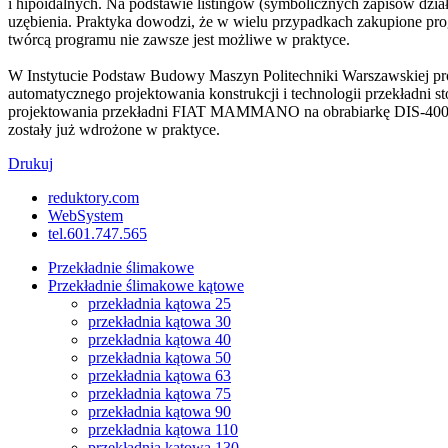
i hipoidalnych. Na podstawie listingów (symbolicznych zapisów dzia
uzębienia. Praktyka dowodzi, że w wielu przypadkach zakupione pro
twórcą programu nie zawsze jest możliwe w praktyce.
W Instytucie Podstaw Budowy Maszyn Politechniki Warszawskiej pro
automatycznego projektowania konstrukcji i technologii przekładni
projektowania przekładni FIAT MAMMANO na obrabiarkę DIS-400 
zostały już wdrożone w praktyce.
Drukuj
reduktory.com
WebSystem
tel.601.747.565
Przekładnie ślimakowe
Przekładnie ślimakowe kątowe
przekładnia kątowa 25
przekładnia kątowa 30
przekładnia kątowa 40
przekładnia kątowa 50
przekładnia kątowa 63
przekładnia kątowa 75
przekładnia kątowa 90
przekładnia kątowa 110
przekładnia kątowa 130