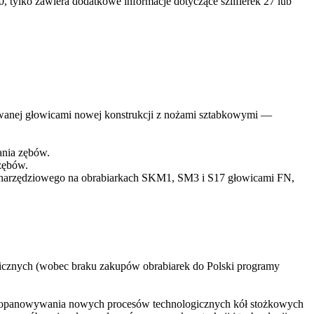
 tylko zawiera dodatkowe informacje dotyczące szlifierek 27 lub
ywanej głowicami nowej konstrukcji z nożami sztabkowymi —
nia zębów.
zębów.
 narzędziowego na obrabiarkach SKM1, SM3 i S17 głowicami FN,
ogicznych (wobec braku zakupów obrabiarek do Polski programy
go opanowywania nowych procesów technologicznych kół stożkowych