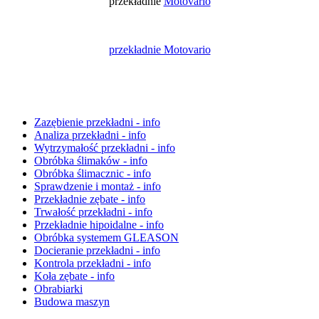
przekładnie
Motovario
przekładnie Motovario
Zazębienie przekładni - info
Analiza przekładni - info
Wytrzymałość przekładni - info
Obróbka ślimaków - info
Obróbka ślimacznic - info
Sprawdzenie i montaż - info
Przekładnie zębate - info
Trwałość przekładni - info
Przekładnie hipoidalne - info
Obróbka systemem GLEASON
Docieranie przekładni - info
Kontrola przekładni - info
Koła zębate - info
Obrabiarki
Budowa maszyn