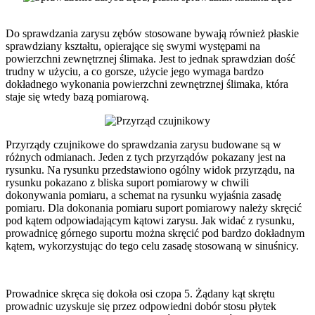
Do sprawdzania zarysu zębów stosowane bywają również płaskie
sprawdziany kształtu, opierające się swymi występami na
powierzchni zewnętrznej ślimaka. Jest to jednak sprawdzian dość
trudny w użyciu, a co gorsze, użycie jego wymaga bardzo
dokładnego wykonania powierzchni zewnętrznej ślimaka, która
staje się wtedy bazą pomiarową.
Przyrządy czujnikowe do sprawdzania zarysu budowane są w
różnych odmianach. Jeden z tych przyrządów pokazany jest na
rysunku. Na rysunku przedstawiono ogólny widok przyrządu, na
rysunku pokazano z bliska suport pomiarowy w chwili
dokonywania pomiaru, a schemat na rysunku wyjaśnia zasadę
pomiaru. Dla dokonania pomiaru suport pomiarowy należy skręcić
pod kątem odpowiadającym kątowi zarysu. Jak widać z rysunku,
prowadnicę górnego suportu można skręcić pod bardzo dokładnym
kątem, wykorzystując do tego celu zasadę stosowaną w sinuśnicy.
Prowadnice skręca się dokoła osi czopa 5. Żądany kąt skrętu
prowadnic uzyskuje się przez odpowiedni dobór stosu płytek