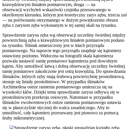
krawędziowym liniałem pomiarowym, druga — na
obserwacji wychyleń wskazówki czujnika przesuwanego w
określonym kierunku, którym jest teoretyczny zarys zęba, trzecia zaś
— na porównaniu otrzymanego w dużym powiększeniu obrazu
zęba z zarysem zęba wykonanym w tej samej skali na rysunku.
Sprawdzenie zarysu zęba wg obserwacji szczeliny świetlnej między
powierzchnią zęba a krawędziowym liniałem pomiarowym podano
na rysunku. Ślimak umieszczony jest w kłach przyrządu
pomiarowego. Na suporcie tego przyrządu znajduje się kątomierz
ustawiony poziomo. Widoczna na fotografii skala kątomierza
pozwala nastawić ramię pomiarowe kątomierza pod dowolnym
kątem. Aby umożliwić łatwą i dobrą obserwację szczeliny świetlnej
ramię pomiarowe zakończone jest ostrą krawędzią. Do sprawdzania
ślimaków, których zęby mają śrubową powierzchnię prostoliniową,
stosuje się liniały prostoliniowe. W przypadku ślimaków
Archimedesa ostrze ramienia pomiarowego umieszcza się na
wysokości kłów. Dzięki temu sprawdzanie zarysu odbywa się w
prostoliniowym przekroju osiowym. Natomiast w przypadku
ślimaków ewolwentowych ostrze ramienia pomiarowego ustawia
się w płaszczyźnie stycznej do walca zasadniczego. Aby to
umożliwić, cały kątomierz przesuwany jest pionowo za pomocą
śruby mikrometrycznej.