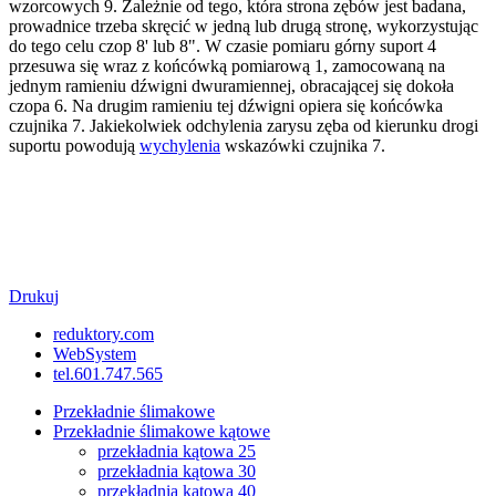
wzorcowych 9. Zależnie od tego, która strona zębów jest badana,
prowadnice trzeba skręcić w jedną lub drugą stronę, wykorzystując
do tego celu czop 8' lub 8". W czasie pomiaru górny suport 4
przesuwa się wraz z końcówką pomiarową 1, zamocowaną na
jednym ramieniu dźwigni dwuramiennej, obracającej się dokoła
czopa 6. Na drugim ramieniu tej dźwigni opiera się końcówka
czujnika 7. Jakiekolwiek odchylenia zarysu zęba od kierunku drogi
suportu powodują
wychylenia
wskazówki czujnika 7.
Drukuj
reduktory.com
WebSystem
tel.601.747.565
Przekładnie ślimakowe
Przekładnie ślimakowe kątowe
przekładnia kątowa 25
przekładnia kątowa 30
przekładnia kątowa 40